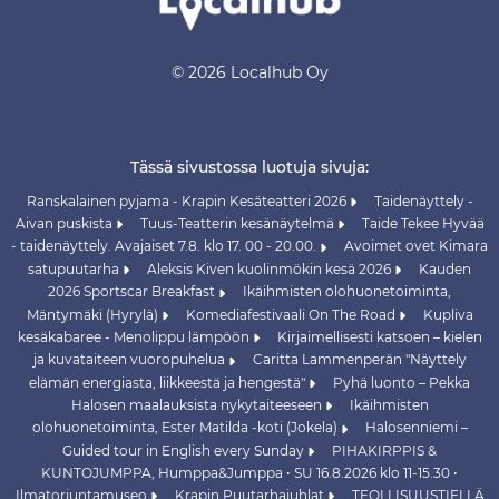
© 2026 Localhub Oy
Tässä sivustossa luotuja sivuja:
Ranskalainen pyjama - Krapin Kesäteatteri 2026
Taidenäyttely -
Aivan puskista
Tuus-Teatterin kesänäytelmä
Taide Tekee Hyvää
- taidenäyttely. Avajaiset 7.8. klo 17. 00 - 20.00.
Avoimet ovet Kimara
satupuutarha
Aleksis Kiven kuolinmökin kesä 2026
Kauden
2026 Sportscar Breakfast
Ikäihmisten olohuonetoiminta,
Mäntymäki (Hyrylä)
Komediafestivaali On The Road
Kupliva
kesäkabaree - Menolippu lämpöön
Kirjaimellisesti katsoen – kielen
ja kuvataiteen vuoropuhelua
Caritta Lammenperän "Näyttely
elämän energiasta, liikkeestä ja hengestä"
Pyhä luonto – Pekka
Halosen maalauksista nykytaiteeseen
Ikäihmisten
olohuonetoiminta, Ester Matilda -koti (Jokela)
Halosenniemi –
Guided tour in English every Sunday
PIHAKIRPPIS &
KUNTOJUMPPA, Humppa&Jumppa • SU 16.8.2026 klo 11-15.30 •
Ilmatorjuntamuseo
Krapin Puutarhajuhlat
TEOLLISUUSTIELLÄ