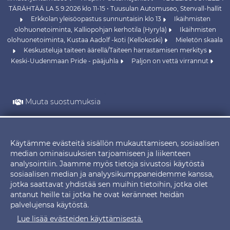
TÄRÄHTÄÄ LA 5.9.2026 klo 11-15 • Tuusulan Automuseo, Stenvall-hallit
Erkkolan yleisöopastus sunnuntaisin klo 13
Ikäihmisten
olohuonetoiminta, Kalliopohjan kerhotila (Hyrylä)
Ikäihmisten
olohuonetoiminta, Kustaa Aadolf -koti (Kellokoski)
Mieletön skaala
Keskusteluja taiteen äärellä/Taiteen harrastamisen merkitys
Keski-Uudenmaan Pride - pääjuhla
Paljon on vettä virrannut
Muuta suostumuksia
Käytämme evästeitä sisällön mukauttamiseen, sosiaalisen
Evästeet
median ominaisuuksien tarjoamiseen ja liikenteen
analysointiin. Jaamme myös tietoja sivustosi käytöstä
sosiaalisen median ja analyysikumppaneidemme kanssa,
jotka saattavat yhdistää sen muihin tietoihin, jotka olet
antanut heille tai jotka he ovat keränneet heidän
palvelujensa käytöstä.
Lue lisää evästeiden käyttämisestä.