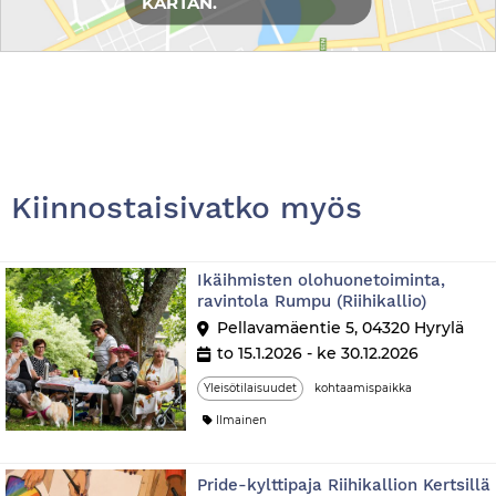
KARTAN.
Kiinnostaisivatko myös
Ikäihmisten olohuonetoiminta,
ravintola Rumpu (Riihikallio)
Pellavamäentie 5, 04320 Hyrylä
to 15.1.2026 - ke 30.12.2026
Yleisötilaisuudet
kohtaamispaikka
Ilmainen
Pride-kylttipaja Riihikallion Kertsillä