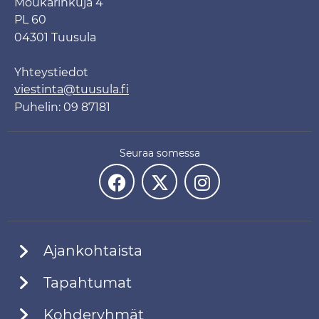
Moukarinkuja 4
PL 60
04301 Tuusula
Yhteystiedot
viestinta@tuusula.fi
Puhelin: 09 87181
Seuraa somessa
Ajankohtaista
Tapahtumat
Kohderyhmät