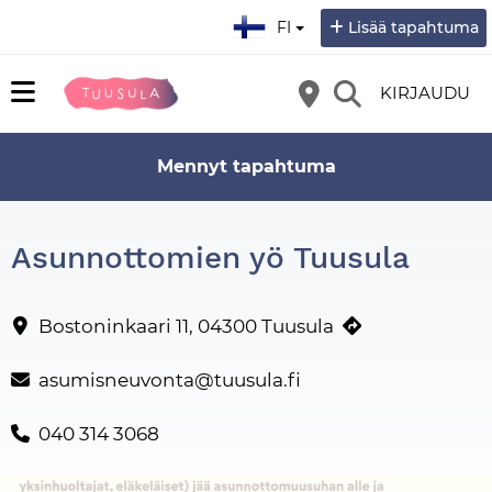
Valitse kieli:
FI
Lisää tapahtuma
KIRJAUDU
Mennyt tapahtuma
Asunnottomien yö Tuusula
Asunnottomien yö Tuusulassa Mutterimajalla ! YK:n köyhyyden 
Yhteystiedot
Bostoninkaari 11, 04300 Tuusula
asumisneuvonta@tuusula.fi
040 314 3068