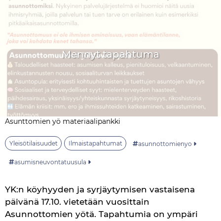
Mennyt tapahtuma
Asunttomien yö materiaalipankki
Yleisötilaisuudet
Ilmaistapahtumat
asunnottomienyo
asumisneuvontatuusula
YK:n köyhyyden ja syrjäytymisen vastaisena 
päivänä 17.10. vietetään vuosittain 
Asunnottomien yötä. Tapahtumia on ympäri 