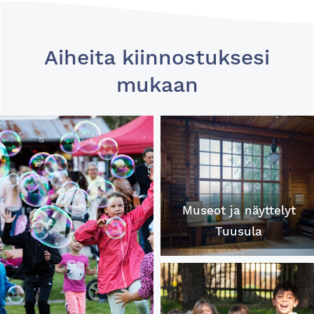
Aiheita kiinnostuksesi
mukaan
Museot ja näyttelyt
Tuusula