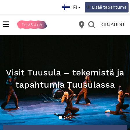
Valitse kieli:
FI
Lisää tapahtuma
KIRJAUDU
Visit Tuusula – tekemistä ja
tapahtumia Tuusulassa