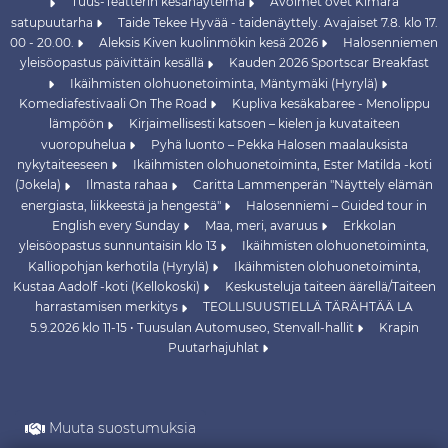
Tuus-Teatterin kesänäytelmä
Avoimet ovet Kimara
satupuutarha
Taide Tekee Hyvää - taidenäyttely. Avajaiset 7.8. klo 17.
00 - 20.00.
Aleksis Kiven kuolinmökin kesä 2026
Halosenniemen
yleisöopastus päivittäin kesällä
Kauden 2026 Sportscar Breakfast
Ikäihmisten olohuonetoiminta, Mäntymäki (Hyrylä)
Komediafestivaali On The Road
Kupliva kesäkabaree - Menolippu
lämpöön
Kirjaimellisesti katsoen – kielen ja kuvataiteen
vuoropuhelua
Pyhä luonto – Pekka Halosen maalauksista
nykytaiteeseen
Ikäihmisten olohuonetoiminta, Ester Matilda -koti
(Jokela)
Ilmasta rahaa
Caritta Lammenperän "Näyttely elämän
energiasta, liikkeestä ja hengestä"
Halosenniemi – Guided tour in
English every Sunday
Maa, meri, avaruus
Erkkolan
yleisöopastus sunnuntaisin klo 13
Ikäihmisten olohuonetoiminta,
Kalliopohjan kerhotila (Hyrylä)
Ikäihmisten olohuonetoiminta,
Kustaa Aadolf -koti (Kellokoski)
Keskusteluja taiteen äärellä/Taiteen
harrastamisen merkitys
TEOLLISUUSTIELLÄ TÄRÄHTÄÄ LA
5.9.2026 klo 11-15 • Tuusulan Automuseo, Stenvall-hallit
Krapin
Puutarhajuhlat
Muuta suostumuksia