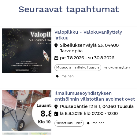
Seuraavat tapahtumat
Valopilkku - Valokuvanäyttely
jatkuu
Sibeliuksenväylä 53, 04400
Järvenpää
pe 7.8.2026 - su 30.8.2026
Museot ja näyttelyt Tuusula
valokuvanäyttely
Ilmainen
Ilmailumuseoyhdistyksen
entisöinnin väistötilan avoimet ovet
Puusepäntie 12 B 1, 04360 Tuusula
la 8.8.2026 klo 07:00 - 12:00
Yleisötilaisuudet
Ilmainen