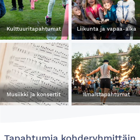
Kulttuuritapahtumat
Liikunta ja vapaa-aika
Musiikki ja konsertit
Ilmaistapahtumat
Tapahtumia kohderyhmittäin