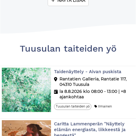
NÄYTÄ LISÄÄ
Tuusulan taiteiden yö
Taidenäyttely - Aivan puskista
Rantatien Galleria, Rantatie 117,
04310 Tuusula
la 8.8.2026 klo 08:00 - 13:00
| +8
ajankohtaa
Tuusulan taiteiden yö
Ilmainen
Caritta Lammenperän "Näyttely
elämän energiasta, liikkeestä ja
hengestä"