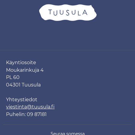
Käyntiosoite
Moukarinkuja 4
PL 60
04301 Tuusula
Yhteystiedot
viestinta@tuusula.fi
Puhelin: 09 87181
Seuraa somessa