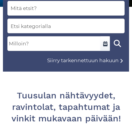
Etsi vapaamuotoisella sanahaulla. Lista päivitty
Kategoria
Valitse päivämääräväli. Lista päivittyy heti valin
Syötä yksi päivämäärä tai aikaväli muodossa D.M.
Siirry tarkennettuun hakuun
Tuusulan nähtävyydet,
ravintolat, tapahtumat ja
vinkit mukavaan päivään!